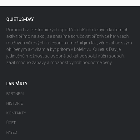
QUIETUS-DAY
Pomocí tzv. elektronických sportů a dalších různých kulturních
aktivit přímo na akci, se snažíme sdružovat příznivce her všech
možných věkových kategorií a umožnit jim tak, věnovat se svým
oblíbeným aktivitám a být přitom v kolektivu. Quietus Day je
jedinečná možnost se osobně setkat se spoluhráči i soupeři,
zažít mnoho zábavy a možnost vyhrát hodnotné ceny.
LANPÁRTY
PARTNEŘI
HISTORIE
KONTAKTY
ÚČET
PAYED