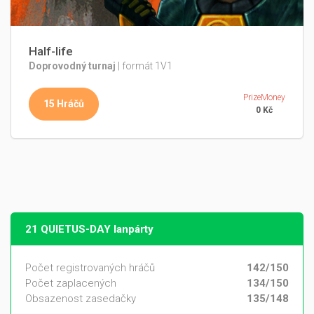
Half-life
Doprovodný turnaj
| formát 1V1
PrizeMoney
15 Hráčů
0 Kč
21 QUIETUS-DAY lanpárty
Počet registrovaných hráčů
142/150
Počet zaplacených
134/150
Obsazenost zasedačky
135/148