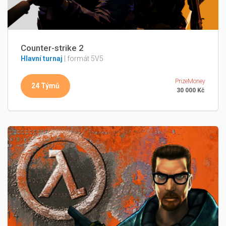
Counter-strike 2
Hlavní turnaj
| formát 5V5
PrizeMoney
24 Týmů
30 000 Kč