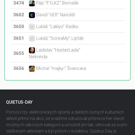
3474
Filip “F1LKZ” Bernatík
3602
David “nEfi” Navrátil
3650
Lukáš “Lakiyo” Radko
3651
Lukáš “ScreaMy” Lipták
Ladislav “HunterLada”
3655
Nekvinda
3656
Michal “majky-” Švancara
QUIETUS-DAY
Pomocí tzv. elektronických sportů a dalších různých kulturních
aktivit přímo na akci, se snažíme sdružovat příznivce her všech
možných věkových kategorií a umožnit jim tak, věnovat se svým
oblíbeným aktivitám a být přitom v kolektivu. Quietus Day je