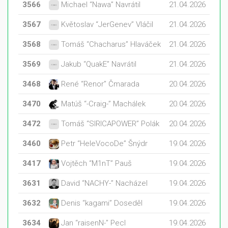
3566
Michael “Nawa” Navrátil
21.04.2026
3567
Květoslav “JerGenev” Vláčil
21.04.2026
3568
Tomáš “Chacharus” Hlaváček
21.04.2026
3569
Jakub “QuakE” Navrátil
21.04.2026
3468
René “Renor” Čmarada
20.04.2026
3470
Matúš “-Craig-” Machálek
20.04.2026
3472
Tomáš “SIRICAPOWER” Polák
20.04.2026
3460
Petr “HeleVocoDe” Šnýdr
19.04.2026
3417
Vojtěch “M1nT” Pauš
19.04.2026
3631
David “NACHY-” Nacházel
19.04.2026
3632
Denis “kagami” Doseděl
19.04.2026
3634
Jan “raisenN-” Pecl
19.04.2026