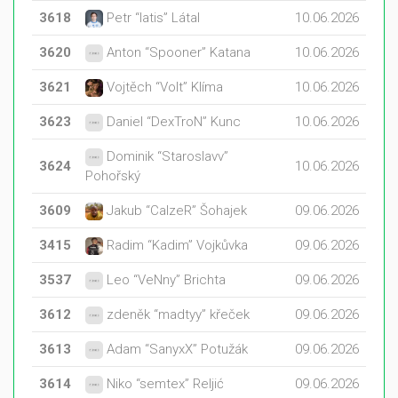
3618
Petr “latis” Látal
10.06.2026
3620
Anton “Spooner” Katana
10.06.2026
3621
Vojtěch “Volt” Klíma
10.06.2026
3623
Daniel “DexTroN” Kunc
10.06.2026
Dominik “Staroslavv”
3624
10.06.2026
Pohořský
3609
Jakub “CalzeR” Šohajek
09.06.2026
3415
Radim “Kadim” Vojkůvka
09.06.2026
3537
Leo “VeNny” Brichta
09.06.2026
3612
zdeněk “madtyy” křeček
09.06.2026
3613
Adam “SanyxX” Potužák
09.06.2026
3614
Niko “semtex” Reljić
09.06.2026