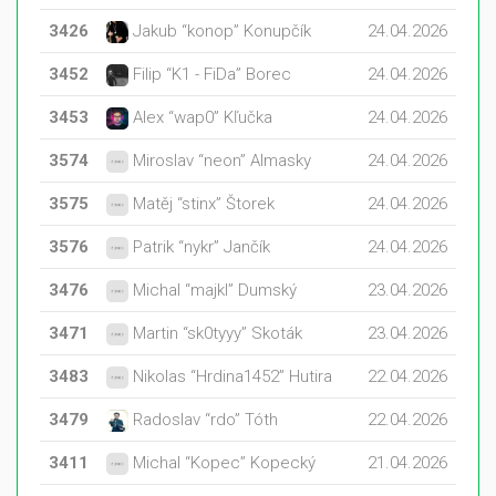
3426
Jakub “konop” Konupčík
24.04.2026
3452
Filip “K1 - FiDa” Borec
24.04.2026
3453
Alex “wap0” Kľučka
24.04.2026
3574
Miroslav “neon” Almasky
24.04.2026
3575
Matěj “stinx” Štorek
24.04.2026
3576
Patrik “nykr” Jančík
24.04.2026
3476
Michal “majkl” Dumský
23.04.2026
3471
Martin “sk0tyyy” Skoták
23.04.2026
3483
Nikolas “Hrdina1452” Hutira
22.04.2026
3479
Radoslav “rdo” Tóth
22.04.2026
3411
Michal “Kopec” Kopecký
21.04.2026