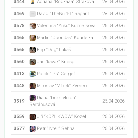
3444
Adriana “Bodkaaa” Straková
28.04.2026
3469
David “TheNul4-1” Rapant
28.04.2026
3578
Valentina “Yuku” Kuznetsova
26.04.2026
3465
Martin “Cooudas” Koudelka
26.04.2026
3565
Filip “Dog” Lukáš
26.04.2026
3560
Jan “kavak” Knespl
26.04.2026
3413
Patrik “fPs” Gergeľ
26.04.2026
3448
Miroslav “M1rek” Zverec
26.04.2026
Diana “brezi vlcica”
3519
26.04.2026
Bartánusová
3559
Jiří “KOZLIKWOW” Kozel
26.04.2026
3577
Petr “iNte_” Sehnal
26.04.2026