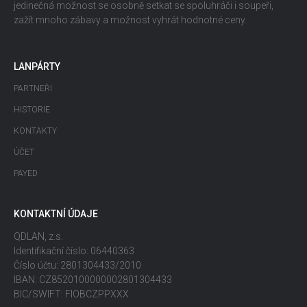
jedinečná možnost se osobně setkat se spoluhráči i soupeři,
zažít mnoho zábavy a možnost vyhrát hodnotné ceny.
LANPÁRTY
PARTNEŘI
HISTORIE
KONTAKTY
ÚČET
PAYED
KONTAKTNÍ ÚDAJE
QDLAN, z.s.
Identifikační číslo: 06440363
Číslo účtu: 2801304433/2010
IBAN: CZ8520100000002801304433
BIC/SWIFT: FIOBCZPPXXX