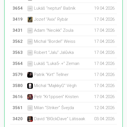
3654
Lukáš “neptun” Bašník
19.04.2026
3419
Jozef “Axix” Rybár
17.04.2026
3431
Adam “Necikk” Zoula
17.04.2026
3562
Michal “Bordel” Weiss
17.04.2026
3563
Robert “Jalu” Jalůvka
17.04.2026
3564
Lukáš “Luka5-.+” Zeman
17.04.2026
3579
Patrik “Kirt” Tellner
17.04.2026
3580
Michal “MajkkyG” Végh
17.04.2026
3616
Petr “Kr1ppsen” Kristen
17.04.2026
3561
Milan “Striker” Švejda
12.04.2026
3420
David “Bl0ckDave” Látisaak
03.04.2026