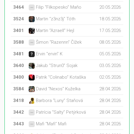
3464
Filip “Filkopesko” Maňo
20.05.2026
3524
Martin “z3nz3j” Tóth
18.05.2026
3401
Martin “Azraell” Hejl
17.05.2026
3588
Šimon “Razennn” Čížek
08.05.2026
3481
Ervin “ervin” K
05.05.2026
3640
Jakub “Strun0” Sojak
03.05.2026
3400
Patrik “Colinabo” Kotaška
02.05.2026
3584
David “Nexos” Kuželka
28.04.2026
3418
Barbora “Luny” Staňová
28.04.2026
3442
Patrícia “Salty” Petýrková
28.04.2026
3443
Mafi “Mafi” Mafi
28.04.2026