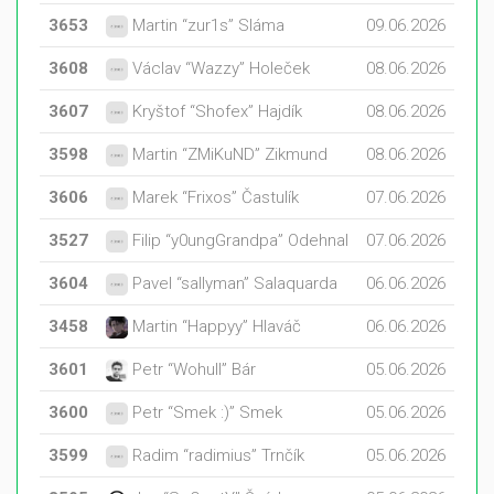
3653
Martin “zur1s” Sláma
09.06.2026
3608
Václav “Wazzy” Holeček
08.06.2026
3607
Kryštof “Shofex” Hajdík
08.06.2026
3598
Martin “ZMiKuND” Zikmund
08.06.2026
3606
Marek “Frixos” Častulík
07.06.2026
3527
Filip “y0ungGrandpa” Odehnal
07.06.2026
3604
Pavel “sallyman” Salaquarda
06.06.2026
3458
Martin “Happyy” Hlaváč
06.06.2026
3601
Petr “Wohull” Bár
05.06.2026
3600
Petr “Smek :)” Smek
05.06.2026
3599
Radim “radimius” Trnčík
05.06.2026