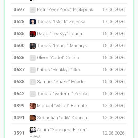
3597
Petr “YeeeYooo” Prokipčák
17.06.2026
3628
Tomas “tMs1k” Zelenka
17.06.2026
3635
David “freaKyy” Louša
15.06.2026
3500
Tomáš “benq1” Masaryk
15.06.2026
3636
Oliver “Abdel” Geleta
15.06.2026
3637
Ľuboš “HenkkyG” Ilko
15.06.2026
3638
Samuel “Snake” Hriadel
15.06.2026
3642
Tomáš “system.-” Zemko
15.06.2026
3399
Michael “vi0Let” Bernatík
12.06.2026
3491
Sebastián “orlik” Koprda
12.06.2026
Adam “Youngest Flexer”
3591
12.06.2026
Pleva