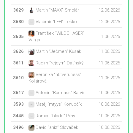
3629
Martin “MAXX” Smolár
12.06.2026
3630
Vladimír “LEFI” Leško
12.06.2026
František “WILDCHASER”
3605
11.06.2026
Varga
3626
Martin “Ječmen” Kusák
11.06.2026
3611
Radim “rejdym” Datínský
11.06.2026
Veronika “n0tveruness”
3610
11.06.2026
Kollárová
3617
Antonín “Barrnass” Barvír
10.06.2026
3593
Matěj “mtyys” Konupčík
10.06.2026
3445
Roman “blade” Pilny
10.06.2026
3496
David “aniz” Slováček
10.06.2026