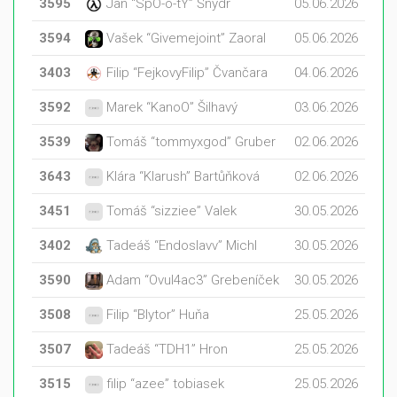
3595
Jan “SpO-o-tY” Šnýdr
05.06.2026
3594
Vašek “Givemejoint” Zaoral
05.06.2026
3403
Filip “FejkovyFilip” Čvančara
04.06.2026
3592
Marek “KanoO” Šilhavý
03.06.2026
3539
Tomáš “tommyxgod” Gruber
02.06.2026
3643
Klára “Klarush” Bartůňková
02.06.2026
3451
Tomáš “sizziee” Valek
30.05.2026
3402
Tadeáš “Endoslavv” Michl
30.05.2026
3590
Adam “Ovul4ac3” Grebeníček
30.05.2026
3508
Filip “Blytor” Huňa
25.05.2026
3507
Tadeáš “TDH1” Hron
25.05.2026
3515
filip “azee” tobiasek
25.05.2026