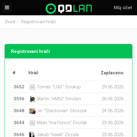
Můj účet
Úvod
Registrovaní hráči
Registrovaní hráči
#
Hráč
Zaplaceno
3652
Tomáš “L0iS” Soukup
29.06.2026
3596
Martin “eMSí” Smolen
26.06.2026
3648
Jiri “Stachovan” Stoszek
24.06.2026
3644
Milan “ma1loncs” Dvořák
23.06.2026
3646
Jakub “hawk” Zezula
23.06.2026