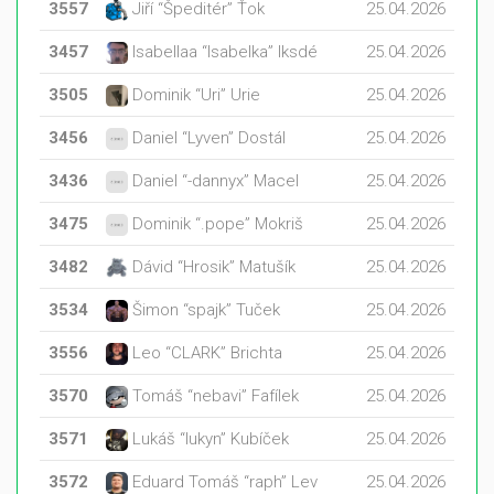
3557
Jiří “Špeditér” Ťok
25.04.2026
3457
Isabellaa “Isabelka” Iksdé
25.04.2026
3505
Dominik “Uri” Urie
25.04.2026
3456
Daniel “Lyven” Dostál
25.04.2026
3436
Daniel “-dannyx” Macel
25.04.2026
3475
Dominik “.pope” Mokriš
25.04.2026
3482
Dávid “Hrosik” Matušík
25.04.2026
3534
Šimon “spajk” Tuček
25.04.2026
3556
Leo “CLARK” Brichta
25.04.2026
3570
Tomáš “nebavi” Fafílek
25.04.2026
3571
Lukáš “lukyn” Kubíček
25.04.2026
3572
Eduard Tomáš “raph” Lev
25.04.2026