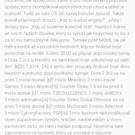
nádherně, tak společnost Valve si pro naše servery připravila
update, který zkomplikoval jejich předchozí chod a úplně je
rozhodil. Tudíž se nám CS GO turnaj bohužel zpozdil. Takže
kromě příjemných dotazů: ,,Kdy tu budou angels?" , přišly i
dotazy typu: ,,Kdy už budeme konečně hrát". Naštěstí máme
ve svých řadách člověka, který to vyřešil jak nejrychleji to šlo a
za to mu samozřejmě děkujeme. Turnaje poté běželi, tak jak
měli a končili až v pozdních hodinách, kdy se finálové boje
ponechali na neděli. Kolem 20:00 se připojil doprovodný turnaj
v Dota 2 2v2, u kterého se také hlavní boje uskutečnily až další
den. [b]20.7.2014 - [/b] V tento den propukly finálové boje dvou
hlavních a jednoho doprovodného turnaje. Dota 2 2v2 se na
první 3 místa dostali: [b]1.místo Miraclino 2.místo Inside
Games 3.místo Abydos[/b] Counter Strike 1.6 se na první 3
místa dostali [b]1.místo CZECH LEGENDS 2.místo oldBOYs
3.místo adrenaline[/b] Counter Strike Global Ofensive se na
první 3 místa dostali [b]1.místo McDonald 2.místo iNfected
3.místo CyborgFactory. FSP[/b] Tímto bychom rádi poděkovali
všem zúčastněným týmům, hráčům, návštěvníkům a všem
partnerům za to, že nám i nadále podporují. Nesmíme také
zapomenout na kuchaře, který se postaral o výborné