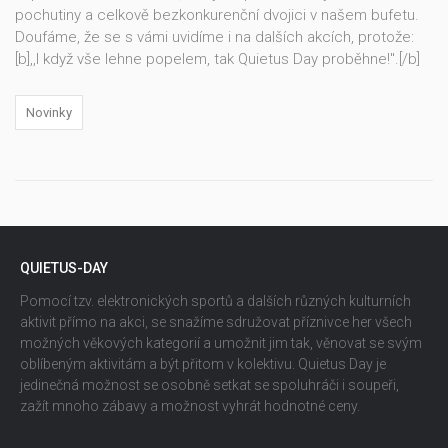
pochutiny a celkově bezkonkurenční dvojici v našem bufetu.
Doufáme, že se s vámi uvidíme i na dalších akcích, protože:
[b],,I když vše lehne popelem, tak Quietus Day proběhne!".[/b]
Novinky
QUIETUS-DAY
Pomocí tzv. elektronických sportů a dalších různých kulturních
aktivit přímo na akci, se snažíme sdružovat příznivce her všech
možných věkových kategorií a umožnit jim tak, věnovat se svým
oblíbeným aktivitám a být přitom v kolektivu. Quietus Day je
jedinečná možnost se osobně setkat se spoluhráči i soupeři,
zažít mnoho zábavy a možnost vyhrát hodnotné ceny.