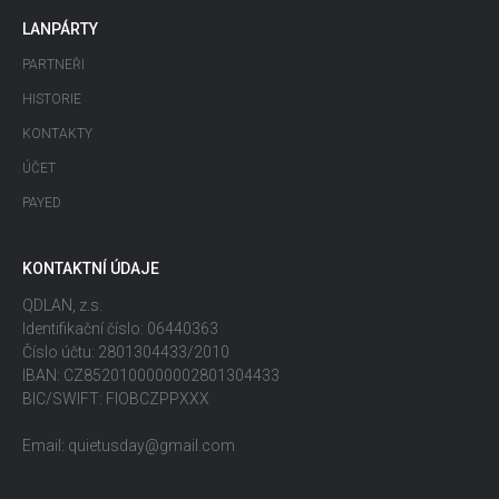
LANPÁRTY
PARTNEŘI
HISTORIE
KONTAKTY
ÚČET
PAYED
KONTAKTNÍ ÚDAJE
QDLAN, z.s.
Identifikační číslo: 06440363
Číslo účtu: 2801304433/2010
IBAN: CZ8520100000002801304433
BIC/SWIFT: FIOBCZPPXXX
Email: quietusday@gmail.com