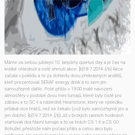
Máme za sebou jubilejní 10. lanpárty quietus day a je čas na
krátké ohlédnutí a celé shrnutí akce. [b]18.7.2014 -[/b] Akce
začala v poklidu a to za dohledu dvou překrásných andělů,
kteří prezentovali SERAF energy drink a to sem jim
samozřejmě dařilo. Poté přišlo v 19:00 malé navození
atmosféry v podobě dvou mini turnajů, které byly čistě pro
zábavu a to SC II a následně Heartstone, který ve výsledku
přilákal více hráčů, než se čekalo (což bylo samozřejmě jen a
jen dobře). [b]19.7.2014 -[/b] Již v brzkých ranních hodinách
startovali dva hlavní turnaje a to ve hrách CS 1.6 a CS GO.
Bohužel, přestože nám počasí přálo a celou akci bylo