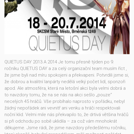
QUIETUS DAY 2013 A 2014 Je tomu přesně týden po 9.
ročníku QUIETUS DAY a za celý organizační team musím říct ,
že jsme byli nad míru spokojeni a překvapeni. Potvrdili jsme si,
že dobrou a kvalitní lanpárty nedělá velký počet lidí, sponzoři
apod. Ale atmosféra, která na letošní akci byla velmi dobrá a
to navzdory tomu, že na se nás na akci sešlo „pouze“
necelých 45 hráčů. Vše probíhalo naprosto v pořádku, nebyl
žádný nepořádek ani vevnitř ani venku a hráči respektovali
noční klid. Velmi mile nás překvapilo to, že drtivá většina hráčů
si při odchodu po sobě uklidila – za což vám mnohokrát
děkujeme. Jsme rádi, že jsme navzdory předešlému ročníku,