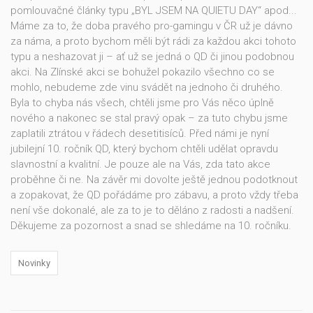
pomlouvačné články typu „BYL JSEM NA QUIETU DAY“ apod...
Máme za to, že doba pravého pro-gamingu v ČR už je dávno
za náma, a proto bychom měli být rádi za každou akci tohoto
typu a neshazovat ji – ať už se jedná o QD či jinou podobnou
akci. Na Zlínské akci se bohužel pokazilo všechno co se
mohlo, nebudeme zde vinu svádět na jednoho či druhého.
Byla to chyba nás všech, chtěli jsme pro Vás něco úplně
nového a nakonec se stal pravý opak – za tuto chybu jsme
zaplatili ztrátou v řádech desetitisíců. Před námi je nyní
jubilejní 10. ročník QD, který bychom chtěli udělat opravdu
slavnostní a kvalitní. Je pouze ale na Vás, zda tato akce
proběhne či ne. Na závěr mi dovolte ještě jednou podotknout
a zopakovat, že QD pořádáme pro zábavu, a proto vždy třeba
není vše dokonalé, ale za to je to děláno z radosti a nadšení.
Děkujeme za pozornost a snad se shledáme na 10. ročníku.
Novinky