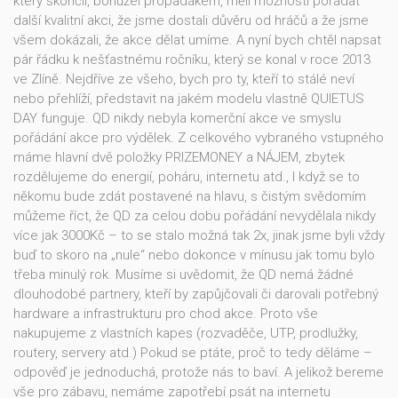
který skončil, bohužel propadákem, měli možnosti pořádat
další kvalitní akci, že jsme dostali důvěru od hráčů a že jsme
všem dokázali, že akce dělat umíme. A nyní bych chtěl napsat
pár řádku k nešťastnému ročníku, který se konal v roce 2013
ve Zlíně. Nejdříve ze všeho, bych pro ty, kteří to stálé neví
nebo přehlíží, představit na jakém modelu vlastně QUIETUS
DAY funguje. QD nikdy nebyla komerční akce ve smyslu
pořádání akce pro výdělek. Z celkového vybraného vstupného
máme hlavní dvě položky PRIZEMONEY a NÁJEM, zbytek
rozdělujeme do energií, poháru, internetu atd., I když se to
někomu bude zdát postavené na hlavu, s čistým svědomím
můžeme říct, že QD za celou dobu pořádání nevydělala nikdy
více jak 3000Kč – to se stalo možná tak 2x, jinak jsme byli vždy
buď to skoro na „nule“ nebo dokonce v mínusu jak tomu bylo
třeba minulý rok. Musíme si uvědomit, že QD nemá žádné
dlouhodobé partnery, kteří by zapůjčovali či darovali potřebný
hardware a infrastrukturu pro chod akce. Proto vše
nakupujeme z vlastních kapes (rozvaděče, UTP, prodlužky,
routery, servery atd.) Pokud se ptáte, proč to tedy děláme –
odpověď je jednoduchá, protože nás to baví. A jelikož bereme
vše pro zábavu, nemáme zapotřebí psát na internetu