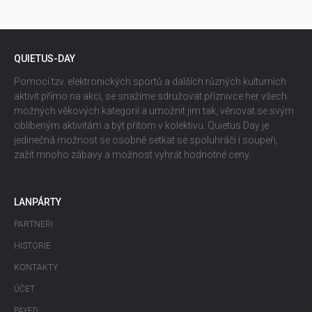
QUIETUS-DAY
Pomocí tzv. elektronických sportů a dalších různých kulturních
aktivit přímo na akci, se snažíme sdružovat příznivce her všech
možných věkových kategorií a umožnit jim tak, věnovat se svým
oblíbeným aktivitám a být přitom v kolektivu. Quietus Day je
jedinečná možnost se osobně setkat se spoluhráči i soupeři,
zažít mnoho zábavy a možnost vyhrát hodnotné ceny.
LANPÁRTY
PARTNEŘI
HISTORIE
KONTAKTY
ÚČET
PAYED